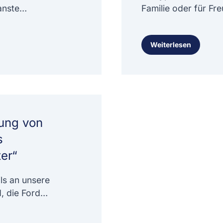
anste…
Familie oder für Fr
Weiterlesen
ung von
s
er“
ls an unsere
, die Ford…