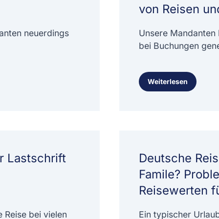
von Reisen un
anten neuerdings
Unsere Mandanten b
bei Buchungen gener
Weiterlesen
 Lastschrift
Deutsche Reis
Famile? Probl
Reisewerten fü
 Reise bei vielen
Ein typischer Urlaub