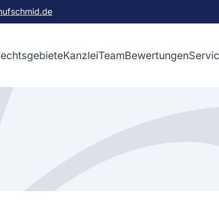
hufschmid.de
echtsgebiete
Kanzlei
Team
Bewertungen
Servi