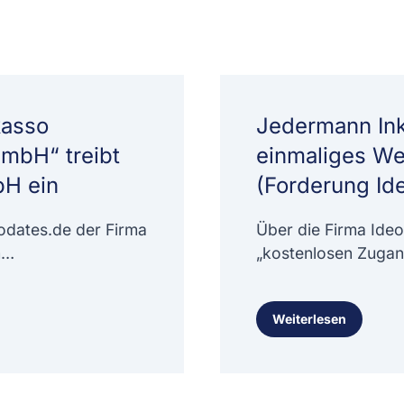
kasso
Jedermann Ink
GmbH“ treibt
einmaliges W
bH ein
(Forderung I
odates.de der Firma
Über die Firma Ide
m…
„kostenlosen Zugan
Weiterlesen