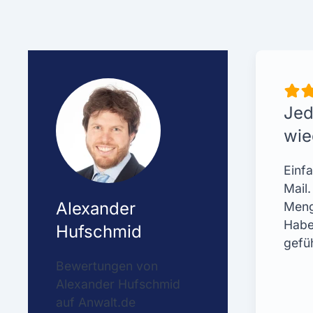
Jed
wie
Einf
Mail
Alexander
Meng
Habe
Hufschmid
gefü
Bewertungen von
Alexander Hufschmid
auf Anwalt.de