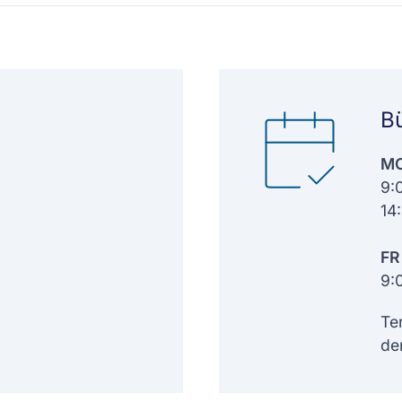
B
MO
9:
14
FR
9:
Te
de