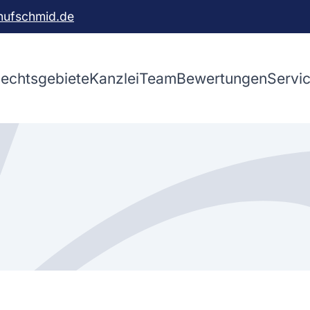
hufschmid.de
echtsgebiete
Kanzlei
Team
Bewertungen
Servi