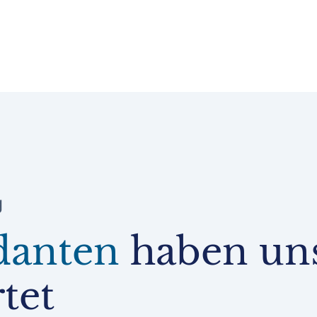
g
danten
haben un
tet