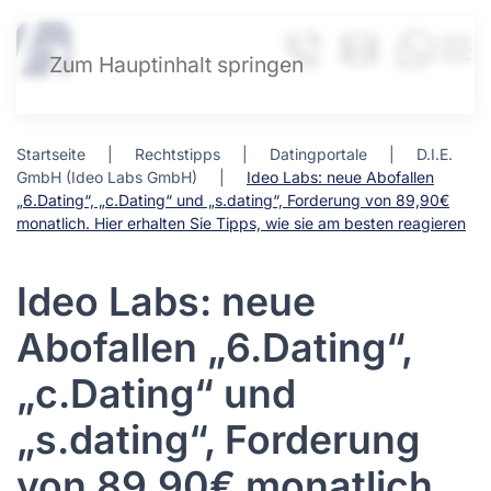
Zum Hauptinhalt springen
Startseite
Rechtstipps
Datingportale
D.I.E.
GmbH (Ideo Labs GmbH)
Ideo Labs: neue Abofallen
„6.Dating“, „c.Dating“ und „s.dating“, Forderung von 89,90€
monatlich. Hier erhalten Sie Tipps, wie sie am besten reagieren
Ideo Labs: neue
Abofallen „6.Dating“,
„c.Dating“ und
„s.dating“, Forderung
von 89,90€ monatlich.