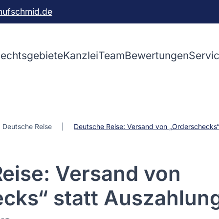
hufschmid.de
echtsgebiete
Kanzlei
Team
Bewertungen
Servi
Deutsche Reise
Deutsche Reise: Versand von „Orderschecks“
eise: Versand von
cks“ statt Auszahlun